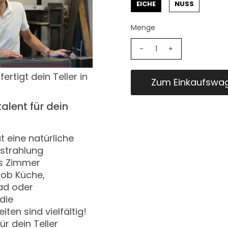
EICHE
NUSS
Menge
-
+
fertigt dein Teller in
alent für dein
t eine natürliche
sstrahlung
s Zimmer
 ob Küche,
ad oder
die
ten sind vielfältig!
r dein Teller