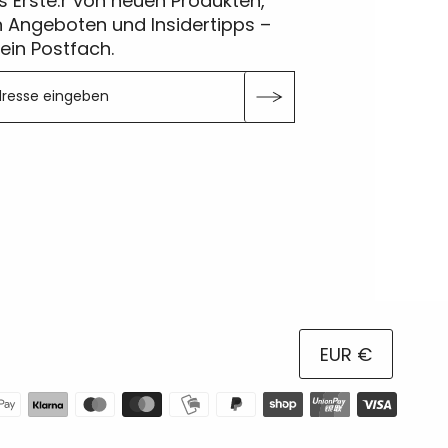
ls Erste:r von neuen Produkten,
n Angeboten und Insidertipps –
dein Postfach.
EUR €