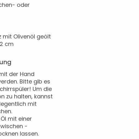
chen- oder
z mit Olivenöl geölt
x2 cm
lung
 mit der Hand
den. Bitte gib es
chirrspüler! Um die
n zu halten, kannst
legentlich mit
chen.
Öl mit einer
gwischen -
ocknen lassen.