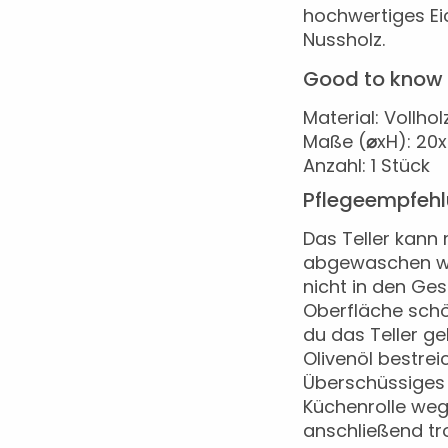
hochwertiges Ei
Nussholz.
Good to know
Material: Vollhol
Maße (
⌀
xH): 20
Anzahl: 1 Stück
Pflegeempfeh
Das Teller kann
abgewaschen wer
nicht in den Ges
Oberfläche schö
du das Teller ge
Olivenöl bestrei
Überschüssiges 
Küchenrolle we
anschließend tr